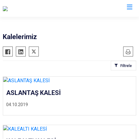
Osmaniye
Kalelerimiz
Bahçe
Düziçi
Filtrele
Hasanbeyli
Kadirli
Sumbas
ASLANTAŞ KALESİ
Toprakkale
04.10.2019