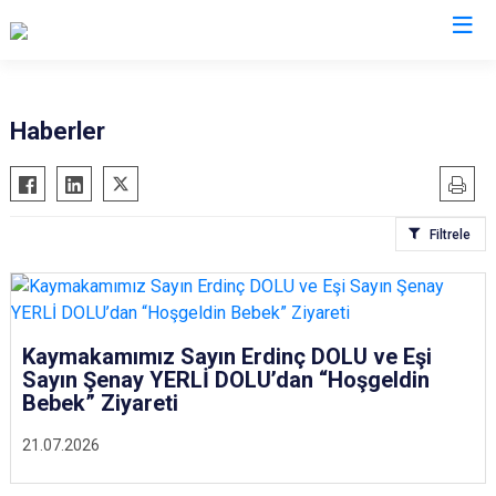
Osmaniye
Haberler
Bahçe
Düziçi
Filtrele
Hasanbeyli
Kadirli
Sumbas
Toprakkale
Kaymakamımız Sayın Erdinç DOLU ve Eşi
Sayın Şenay YERLİ DOLU’dan “Hoşgeldin
Bebek” Ziyareti
21.07.2026