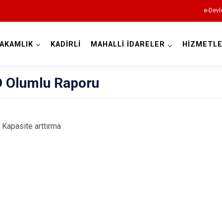
e-Devl
AKAMLIK
KADİRLİ
MAHALLİ İDARELER
HİZMETLE
Osmaniye
 Olumlu Raporu
i Kapasite arttırma
Bahçe
Düziçi
Hasanbeyli
Kadirli