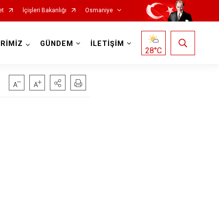
et
İçişleri Bakanlığı
Osmaniye
RİMİZ
GÜNDEM
İLETİŞİM
28
°C