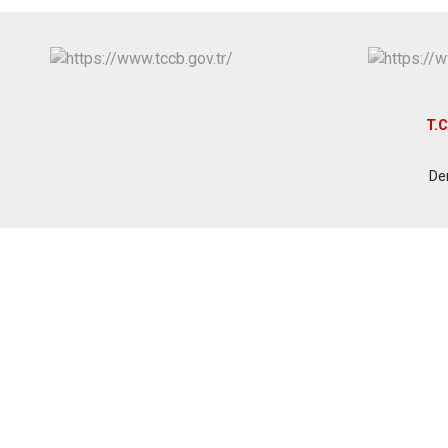
T.C
De